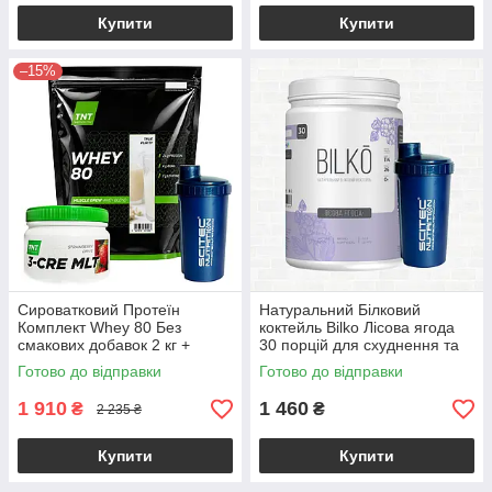
Купити
Купити
–15%
Сироватковий Протеїн
Натуральний Білковий
Комплект Whey 80 Без
коктейль Bilko Лісова ягода
смакових добавок 2 кг +
30 порцій для схуднення та
Креатин + Шейкер у
заміни харчування з
Готово до відправки
Готово до відправки
Подарунок
Шейкером у комплекті
1 910
1 460
₴
₴
2 235 ₴
Купити
Купити