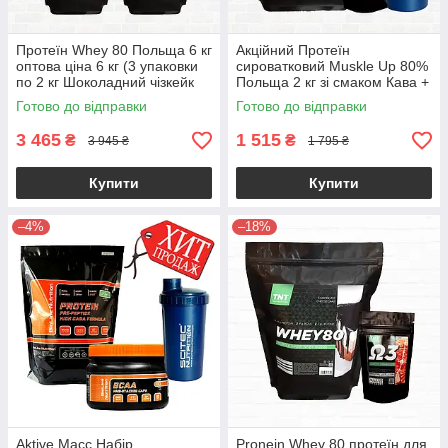
Протеїн Whey 80 Польща 6 кг
Акційний Протеїн
оптова ціна 6 кг (3 упаковки
сироватковий Muskle Up 80%
по 2 кг Шоколадний чізкейк
Польща 2 кг зі смаком Кава +
Омега 3 в подарунок та
Готово до відправки
Готово до відправки
Шейкер
3 465
1 515
₴
₴
3 945 ₴
1 795 ₴
Купити
Купити
–4%
–18%
Aktive Масс Набір
Pronein Whey 80 протеїн для