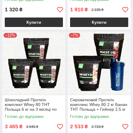
1 320
1 910
₴
₴
2 235 ₴
Купити
Купити
–12%
–7%
Шоколадний Протеїн
Сироватковий Протеїн
комплект Whey 80 ТНТ
комплекс Whey 80 2 кг Банан
Польща 6 кг на 3 місяці по
ТНТ Польща + Гейнер 2,5 кг
оптовій ціні
та Шейкер у Подарунок
Готово до відправки
Готово до відправки
3 465
2 533
₴
₴
3 945 ₴
2 733 ₴