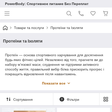
PowerBody: Спортивное питание Без Переплат
Товари та послуги
Протеїни та Ізоляти
Протеїни та Ізоляти
Протеїн — основа спортивного харчування для досягнення
будь-яких фітнес-цілей. Незалежно від того, прагнете ви до
набору м'язової маси, схуднення чи підтримки активного
способу життя, правильний вибір білка прискорить прогрес і
покращить відновлення після навантажень.
У нашому каталозі представлені перевірені бренди та всі
Показати все
основні види протеїну: •
Сироватковий (Whey)
— швидке
засвоєння, ідеальний одразу після тренування
•
Казеїн
— повільне вивільнення амінокислот, підходить для
Сортування
0
Фільтри
прийому на ніч
•
Ізолят/Гідролізат
— максимальна чистота білка, мінімум
лактози та жирів