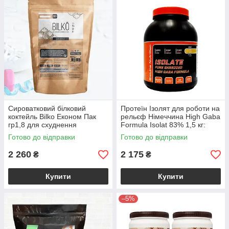
•
Рослинний
— гороховий, соєвий, рисовий. Чудовий вибір
для веганів та при непереносимості молочного білка
📌 Актуальні терміни придатності
🚀 Швидка відправка по Україні в день замовлення
Сироватковий білковий
Протеїн Ізолят для роботи на
коктейль Bilko Економ Пак
рельєф Німеччина High Gaba
гр1,8 для схуднення
Formula Isolat 83% 1,5 кг:
Ванільне печиво
Готово до відправки
Готово до відправки
2 260
2 175
₴
₴
Купити
Купити
–5%