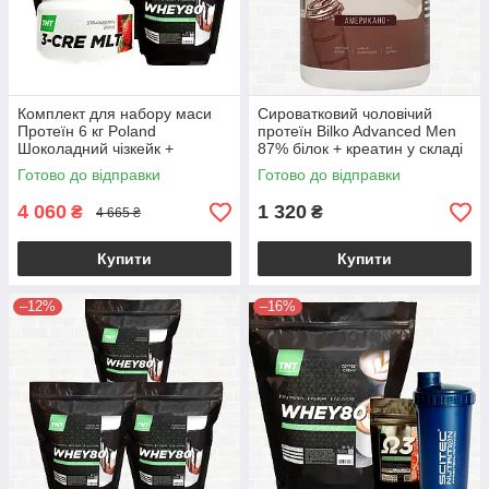
Комплект для набору маси
Сироватковий чоловічий
Протеїн 6 кг Poland
протеїн Bilko Advanced Men
Шоколадний чізкейк +
87% білок + креатин у складі
Креатин в Подарунок
0,9 кг
Готово до відправки
Готово до відправки
4 060
1 320
₴
₴
4 665 ₴
Купити
Купити
–12%
–16%