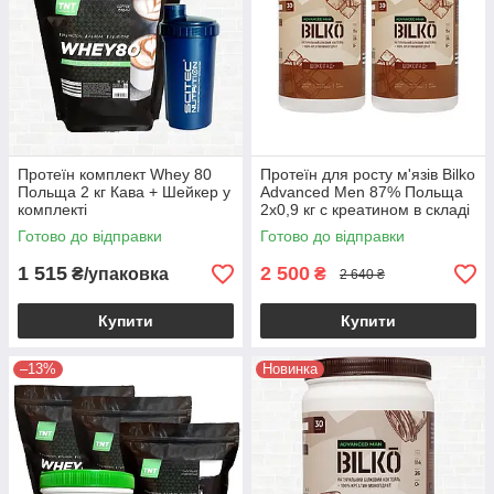
Протеїн комплект Whey 80
Протеїн для росту м'язів Bilko
Польща 2 кг Кава + Шейкер у
Advanced Men 87% Польща
комплекті
2х0,9 кг с креатином в складі
Готово до відправки
Готово до відправки
1 515
2 500
₴/упаковка
₴
2 640 ₴
Купити
Купити
–13%
Новинка