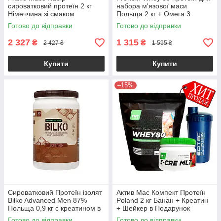
сироватковий протеїн 2 кг
набора м'язової маси
Німеччина зі смаком
Польща 2 кг + Омега 3
Морозиво Пломбір + ВСАА в
кардіопротектор в Подарунок
Готово до відправки
Готово до відправки
капсулах і Шейкер
2 327
1 315
₴
₴
2 427 ₴
1 595 ₴
Купити
Купити
–15%
Сироватковий Протеїн ізолят
Актив Мас Компект Протеїн
Bilko Advanced Men 87%
Poland 2 кг Банан + Креатин
Польща 0,9 кг с креатином в
+ Шейкер в Подарунок
складі Шоколад
Готово до відправки
Готово до відправки