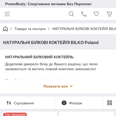
PowerBody: Спортивное питание Без Переплат
Товари та послуги
НАТУРАЛЬНІ БІЛКОВІ КОКТЕЙЛІ BIL
НАТУРАЛЬНІ БІЛКОВІ КОКТЕЙЛІ BILKO Poland
НАТУРАЛЬНИЙ БІЛКОВИЙ КОКТЕЙЛЬ
Додаткове джерело білку до Вашого раціону, що легко
засвоюється та містить повний комплекс амінокислот
Комфортне та швидке схуднення
Показати все
Завдяки приємному смаку та пригніченню апетиту ти будеш
менше їсти і більше рухатись. Тебе не буде тягнути на
солодке. Друзі будуть здивовані швидкою втрати ваги і твоїм
Сортування
0
Фільтри
чудовим зовнішнім виглядом.
Топ продажів