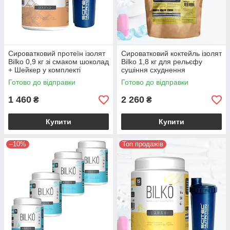
Сироватковий протеїн ізолят
Сироватковий коктейль ізолят
Bilko 0,9 кг зі смаком шоколад
Bilko 1,8 кг для рельєфу
+ Шейкер у комплекті
сушіння схуднення
Готово до відправки
Готово до відправки
1 460
2 260
₴
₴
Купити
Купити
–10%
Топ продажів