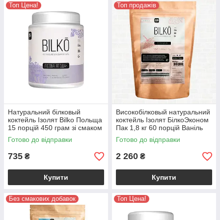
Топ Цена!
Топ продажів
Натуральний білковый
Високобілковый натуральний
коктейль Ізолят Bilko Польща
коктейль Ізолят БілкоЭконом
15 порцій 450 грам зі смаком
Пак 1,8 кг 60 порцій Ваніль
Лісова ягода
Готово до відправки
Готово до відправки
735
2 260
₴
₴
Купити
Купити
Без смакових добавок
Топ Цена!