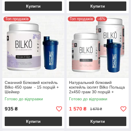
Купити
Купити
Топ продажів
Топ продажів
–6%
Смачний Білковий коктейль
Натуральний білковий
Bilko 450 грам - 15 порцій +
коктейль ізолят Bilko Польща
Шейкер
2х450 грам 30 порцій +
Шейкер у комплекті
Готово до відправки
Готово до відправки
935
1 570
₴
₴
1 670 ₴
Купити
Купити