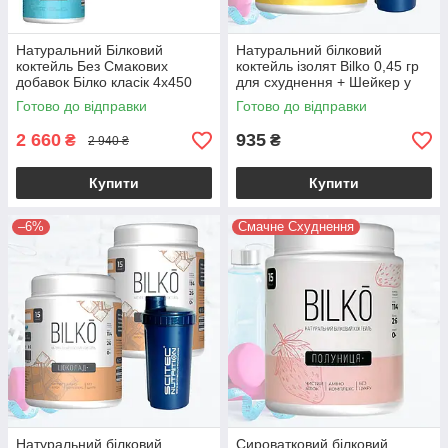
Натуральний Білковий
Натуральний білковий
коктейль Без Смакових
коктейль ізолят Bilko 0,45 гр
добавок Білко класік 4х450
для схуднення + Шейкер у
грам
комплекті
Готово до відправки
Готово до відправки
2 660
935
₴
₴
2 940 ₴
Купити
Купити
–6%
Смачне Схуднення
Натуральний білковий
Сироватковий білковий