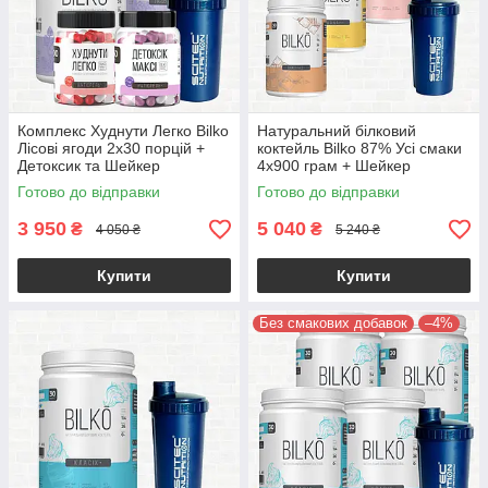
Комплекс Худнути Легко Bilko
Натуральний білковий
Лісові ягоди 2х30 порцій +
коктейль Bilko 87% Усі смаки
Детоксик та Шейкер
4х900 грам + Шейкер
Готово до відправки
Готово до відправки
3 950
5 040
₴
₴
4 050 ₴
5 240 ₴
Купити
Купити
Без смакових добавок
–4%