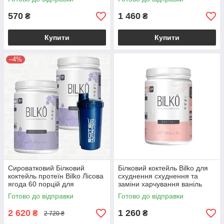
Шейкером у комплекті
570
1 460
₴
₴
Купити
Купити
–4%
Сироватковий Білковий
Білковий коктейль Bilko для
коктейль протеїн Bilko Лісова
схуднення схуднення та
ягода 60 порцій для
заміни харчування ваніль
схуднення та заміни
Польща 0,9 кг
Готово до відправки
Готово до відправки
харчування з Шейкером у
комплекті
2 620
1 260
₴
₴
2 720 ₴