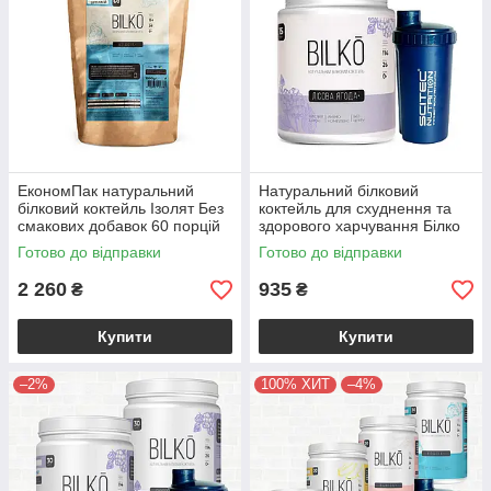
ЕкономПак натуральний
Натуральний білковий
білковий коктейль Ізолят Без
коктейль для схуднення та
смакових добавок 60 порцій
здорового харчування Білко
1,8 кг
0,45 кг + шейкер у комлекті
Готово до відправки
Готово до відправки
2 260
935
₴
₴
Купити
Купити
–2%
100% ХИТ
–4%