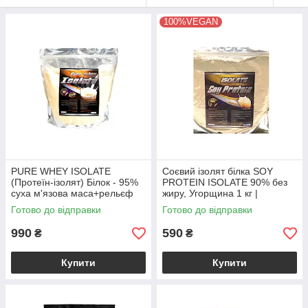
100%VEGAN
PURE WHEY ISOLATE
Соєвий ізолят білка SOY
(Протеїн-ізолят) Білок - 95%
PROTEIN ISOLATE 90% без
суха м'язова маса+рельєф
жиру, Угорщина 1 кг |
POLAND 0,9 кг
Ванільний шоколад
Готово до відправки
Готово до відправки
990
590
₴
₴
Купити
Купити