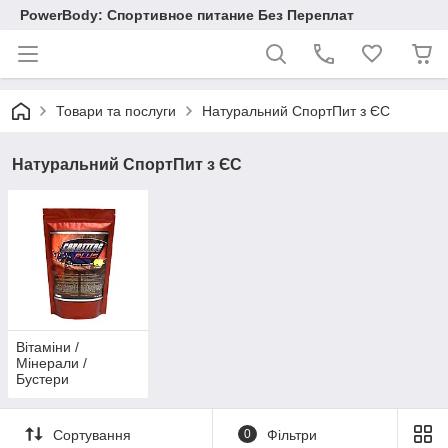
PowerBody: Спортивное питание Без Переплат
Товари та послуги
Натуральний СпортПит з ЄС
Натуральний СпортПит з ЄС
Вітаміни /
Мінерали /
Бустери
тестостерону /
Енергетики /
Схуднення /
Сортування
0
Фільтри
Купити