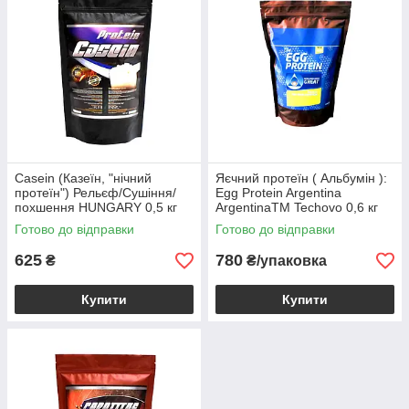
Casein (Казеїн, "нічний
Яєчний протеїн ( Альбумін ):
протеїн") Рельєф/Сушіння/
Egg Protein Argentina
похшення HUNGARY 0,5 кг
ArgentinaTM Techovo 0,6 кг
Готово до відправки
Готово до відправки
625
780
₴
₴/упаковка
Купити
Купити