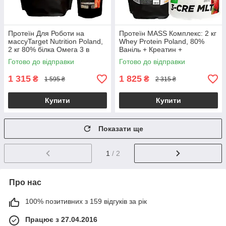
Протеїн Для Роботи на
Протеїн MASS Комплекс: 2 кг
массуTarget Nutrition Poland,
Whey Protein Poland, 80%
2 кг 80% білка Омега 3 в
Ваніль + Креатин +
подарунок
Кардіопротектор у
Готово до відправки
Готово до відправки
Подарунок!
1 315
1 825
₴
₴
1 595 ₴
2 315 ₴
Купити
Купити
Показати ще
1
/ 2
Про нас
100% позитивних з 159 відгуків за рік
Працює з 27.04.2016