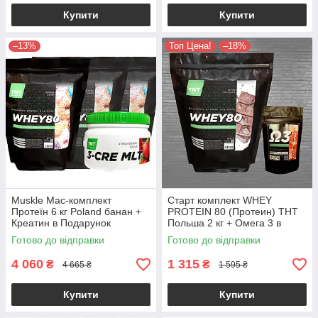
Купити
Купити
–13%
Топ Цена!
–18%
Muskle Мас-комплект
Старт комплект WHEY
Протеїн 6 кг Poland банан +
PROTEIN 80 (Протеин) ТНТ
Креатин в Подарунок
Польша 2 кг + Омега 3 в
Подарок
Готово до відправки
Готово до відправки
4 060
1 315
₴
₴
4 665 ₴
1 595 ₴
Купити
Купити