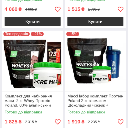
4 060
1 515
₴
₴
4 665 ₴
1 795 ₴
Купити
Купити
Топ продажів
–21%
–15%
Комплект для набирання
МассНабор комплект Протеїн
маси: 2 кг Whey Протеїн
Poland 2 кг зі смаком
Poland, 80% альпійський
Шоколадний чізкейк +
шоколад + Креатин +
Креатин + Шейкер в
Готово до відправки
Готово до відправки
Омега-3 в Подарунок!
Подарунок
1 825
1 910
₴
₴
2 315 ₴
2 235 ₴