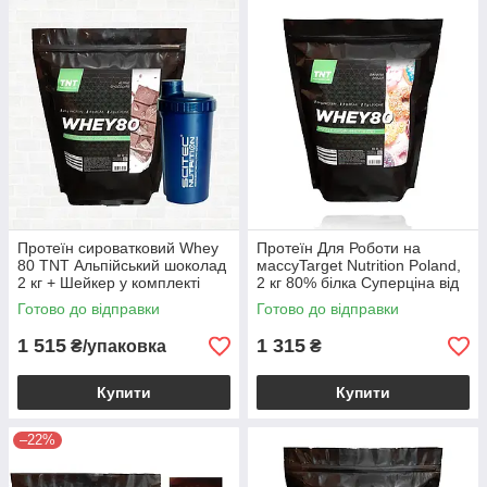
Протеїн сироватковий Whey
Протеїн Для Роботи на
80 TNT Альпійський шоколад
массуTarget Nutrition Poland,
2 кг + Шейкер у комплекті
2 кг 80% білка Суперціна від
3х упаковок:
Готово до відправки
Готово до відправки
1 515
1 315
₴/упаковка
₴
Купити
Купити
–22%