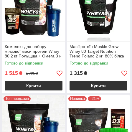
Комплект для набору
МасПротеїн Muskle Grow
м'язової маси протеїн Whey
Whey 80 Target Nutrition
80 2 кг Польщша + Омега 3 и
Trend Poland 2 кг 80% білка
Шейкер
шоколадний чизкейк
Готово до відправки
Готово до відправки
1 515
1 315
₴
₴
1 795 ₴
Купити
Купити
Топ продажів
Новинка
–21%