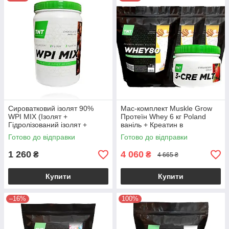
📌 Актуальні терміни придатності
🚀 Швидка відправка по Україні в день замовлення
Сироватковий ізолят 90%
Мас-комплект Muskle Grow
WPI MIX (Ізолят +
Протеїн Whey 6 кг Poland
Гідролізований ізолят +
ваніль + Креатин в
Казеїн), Польща 0,9 кг
Подарунок
Готово до відправки
Готово до відправки
1 260
4 060
₴
₴
4 665 ₴
Купити
Купити
–16%
100%