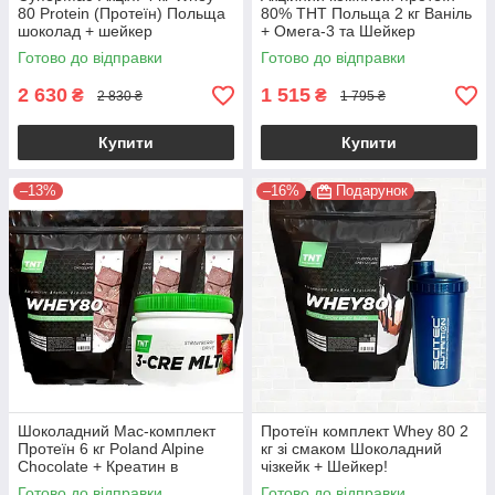
80 Protein (Протеїн) Польща
80% ТНТ Польща 2 кг Ваніль
шоколад + шейкер
+ Омега-3 та Шейкер
Готово до відправки
Готово до відправки
2 630
1 515
₴
₴
2 830 ₴
1 795 ₴
Купити
Купити
–13%
–16%
Подарунок
Шоколадний Мас-комплект
Протеїн комплект Whey 80 2
Протеїн 6 кг Poland Alpine
кг зі смаком Шоколадний
Chocolate + Креатин в
чізкейк + Шейкер!
Подарунок
Готово до відправки
Готово до відправки