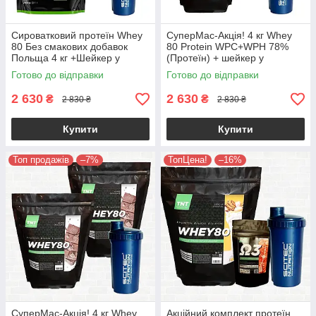
Сироватковий протеїн Whey
СуперМас-Акція! 4 кг Whey
80 Без смакових добавок
80 Protein WPC+WPH 78%
Польща 4 кг +Шейкер у
(Протеїн) + шейкер у
подарунок
подарунок!
Готово до відправки
Готово до відправки
2 630
2 630
₴
₴
2 830 ₴
2 830 ₴
Купити
Купити
Топ продажів
–7%
ТопЦена!
–16%
СуперМас-Акція! 4 кг Whey
Акційний комплект протеїн