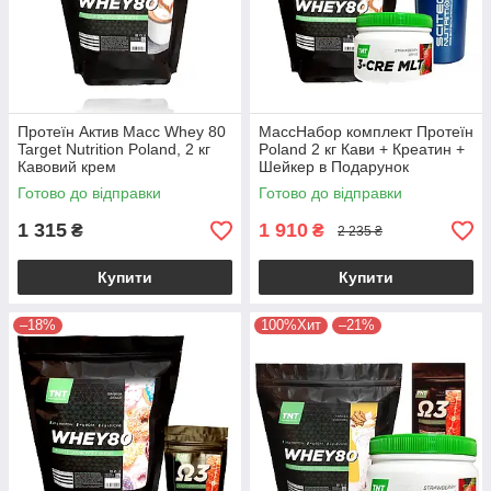
Протеїн Актив Масс Whey 80
МассНабор комплект Протеїн
Target Nutrition Poland, 2 кг
Poland 2 кг Кави + Креатин +
Кавовий крем
Шейкер в Подарунок
Готово до відправки
Готово до відправки
1 315
1 910
₴
₴
2 235 ₴
Купити
Купити
–18%
100%Хит
–21%