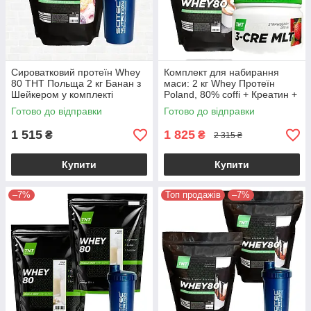
Сироватковий протеїн Whey
Комплект для набирання
80 ТНТ Польща 2 кг Банан з
маси: 2 кг Whey Протеїн
Шейкером у комплекті
Poland, 80% coffi + Креатин +
кардіопротектор у
Готово до відправки
Готово до відправки
Подарунок!
1 515
1 825
₴
₴
2 315 ₴
Купити
Купити
–7%
Топ продажів
–7%