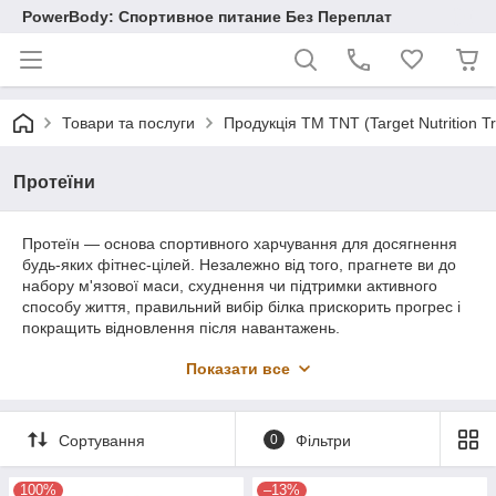
PowerBody: Спортивное питание Без Переплат
Товари та послуги
Продукція TM TNT (Target Nutrition 
Протеїни
Протеїн — основа спортивного харчування для досягнення
будь-яких фітнес-цілей. Незалежно від того, прагнете ви до
набору м'язової маси, схуднення чи підтримки активного
способу життя, правильний вибір білка прискорить прогрес і
покращить відновлення після навантажень.
У нашому каталозі представлені перевірені бренди та всі
Показати все
основні види протеїну: •
Сироватковий (Whey)
— швидке
засвоєння, ідеальний одразу після тренування
Сортування
0
Фільтри
•
Ізолят/Гідролізат
— максимальна чистота білка, мінімум
лактози та жирів
100%
–13%