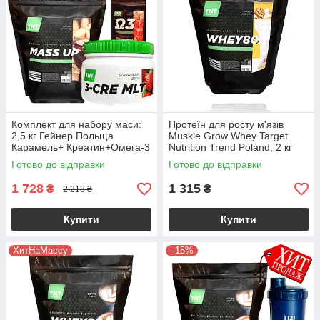
Комплект для набору маси:
Протеїн для росту м'язів
2,5 кг Гейнер Польща
Muskle Grow Whey Target
Карамель+ Креатин+Омега-3
Nutrition Trend Poland, 2 кг
У Подарунок!
80% білка + ВСАА ваніль
Готово до відправки
Готово до відправки
1 728
1 315
₴
₴
2 218 ₴
Купити
Купити
ХитНаМассу
–15%