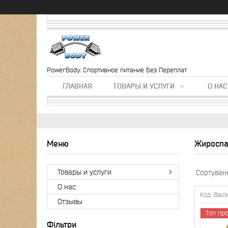
PowerBody: Спортивное питание Без Переплат
ГЛАВНАЯ
ТОВАРЫ И УСЛУГИ
О НАС
Жироспа
Товары и услуги
О нас
Blaс
Отзывы
Топ пр
Фільтри