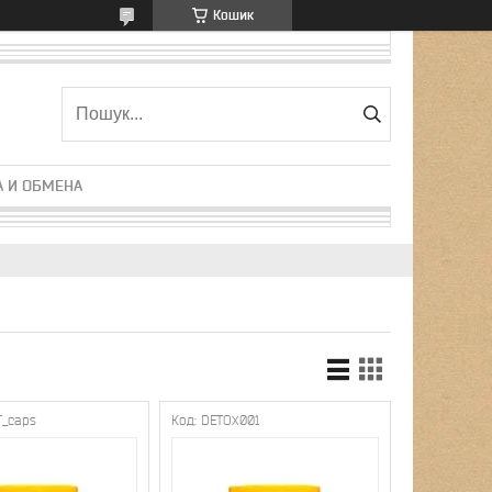
Кошик
А И ОБМЕНА
T_caps
DETOX001