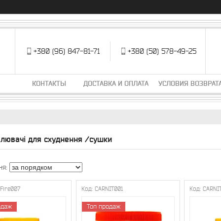
+380 (96) 847-81-71
+380 (50) 578-49-25
КОНТАКТЫ
ДОСТАВКА И ОПЛАТА
УСЛОВИЯ ВОЗВРАТ
лювачі для схуднення /сушки
kFire007
CARNIT001
CARNI
одаж
Топ продаж