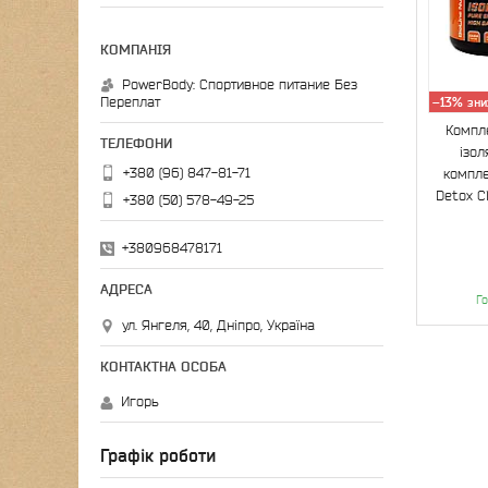
Країна виробник
Німеччина
5
Смак
PowerBody: Спортивное питание Без
Переплат
–13%
Ваніль
1
Компле
Лимон
1
ізол
+380 (96) 847-81-71
компле
Виробник
Detox C
+380 (50) 578-49-25
BioLIne Nutrition
5
+380968478171
Го
ул. Янгеля, 40, Дніпро, Україна
Игорь
Графік роботи