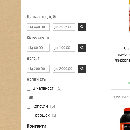
Діапазон цін, ₴
Кількість, шт.
Bla
комбін
Вага, г
Жироспа
Наявність
Го
В наявності
5
Тип
ISOS
Капсули
3
Порошок
1
комплексний
1
Контакти