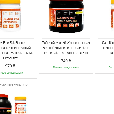
ck Fire Fat Burner
Робочий М'який Жироспалювач
Carnitin
ований надпотужний
Без побічних ефектів Carnitine
жиросп
лювач Максимальний
Triple Fat Loss Карнітин 0,5 кг
ка
Результат
740 ₴
970 ₴
Готово до відправки
Гот
тово до відправки
hVanillaCarnUPSKIN1