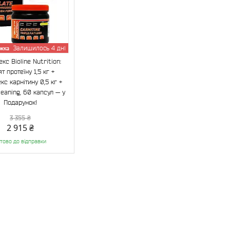
Залишилось 4 дні
кс Bioline Nutrition:
ят протеїну 1,5 кг +
кс карнітину 0,5 кг +
leaning, 60 капсул — у
Подарунок!
3 355 ₴
2 915 ₴
тово до відправки