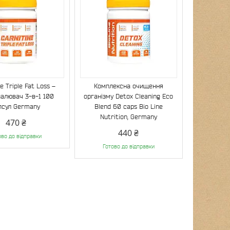
e Triple Fat Loss –
Комплексна очищення
алювач 3-в-1 100
організму Detox Cleaning Eco
псул Germany
Blend 60 caps Bio Line
Nutrition, Germany
470 ₴
440 ₴
ово до відправки
Готово до відправки