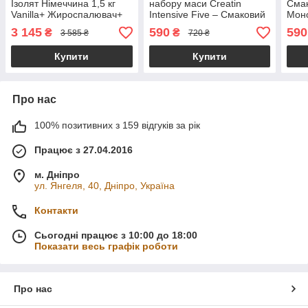
Ізолят Німеччина 1,5 кг
набору маси Creatin
Смак
Vanilla+ Жироспалювач+
Intensive Five – Смаковий
Моно
Детокс в Подарунок
Креатин Моногідрат
Німе
3 145
590
590
₴
₴
3 585 ₴
720 ₴
(Ожина, 0,3 кг, Німеччина)
Купити
Купити
Про нас
100% позитивних з 159 відгуків за рік
Працює з 27.04.2016
м. Дніпро
ул. Янгеля, 40, Дніпро, Україна
Контакти
Сьогодні працює з 10:00 до 18:00
Показати весь графік роботи
Про нас