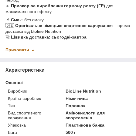
період
🔹
Прискорює вироблення гормону росту (ГР)
для
максимального ефекту
📌
Смак:
без смаку
🇩🇪
Оригінальне німецьке спортивне харчування
– пряма
доставка від Bioline Nutrition
🚀
Швидка доставка: сьогодні-завтра
Приховати
Характеристики
Основні
Виробник
BioLIne Nutrition
Країна виробник
Німеччина
Тип
Порошок
Вид спортивного
Амінокислоти для
харчування
спортсменів
Упаковка
Пластикова банка
Вага
500 г