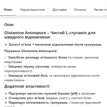
Опис
Характеристики
Доставка
Оплата
Умови п
Опис
Glutamine Aminopure – Чистий L-глутамін для
швидкого відновлення
🔹
Захист м’язів + посилене відновлення після тренувань
Переваги Glutamine Aminopure:
✅
Запобігає розпаду м’язового білка
та сприяє загоєнню
мікротравм
✅
Зміцнює імунну систему
, знижуючи ризик
перетренованості
✅
Зменшує м’язовий біль
та прискорює відновлення після
навантажень
Додаткові властивості:
🔹
Підтримує кислотно-лужний баланс (pH)
в організмі
🔹
Стимулює ріст м’язів
завдяки участі у синтезі білка
🔹
Підвищує інтенсивність тренувань
і скорочує відновний