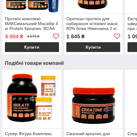
Протеїн комплекс
Оригінал протеїн для
Екст
МАКСимальний Масабір 4
набирання м'язової маси,
швид
кг Protein Креатин, ВСАА
80% білка Німеччина 2 кг
при 
та шейкер
смак Морозиво Пломбір
нава
4 004
1 845
1 0
₴
₴
4 575 ₴
HMB
(BCA
Купити
Купити
0,5 к
Подібні товари компанії
Супер Фігура Комплекс
Смачний креатин для
Crea