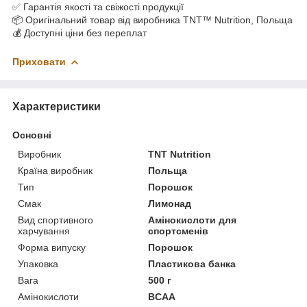
✅ Гарантія якості та свіжості продукції
📦 Оригінальний товар від виробника TNT™ Nutrition, Польща
💰 Доступні ціни без переплат
Приховати
Характеристики
Основні
Виробник
TNT Nutrition
Країна виробник
Польща
Тип
Порошок
Смак
Лимонад
Вид спортивного
Амінокислоти для
харчування
спортсменів
Форма випуску
Порошок
Упаковка
Пластикова банка
Вага
500 г
Амінокислоти
BCAA