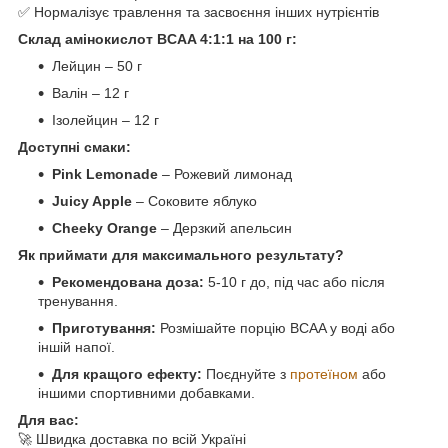
✅ Нормалізує травлення та засвоєння інших нутрієнтів
Склад амінокислот BCAA 4:1:1 на 100 г:
Лейцин – 50 г
Валін – 12 г
Ізолейцин – 12 г
Доступні смаки:
Pink Lemonade
– Рожевий лимонад
Juicy Apple
– Соковите яблуко
Cheeky Orange
– Дерзкий апельсин
Як приймати для максимального результату?
Рекомендована доза:
5-10 г до, під час або після
тренування.
Приготування:
Розмішайте порцію BCAA у воді або
іншій напої.
Для кращого ефекту:
Поєднуйте з
протеїном
або
іншими спортивними добавками.
Для вас:
🚀 Швидка доставка по всій Україні