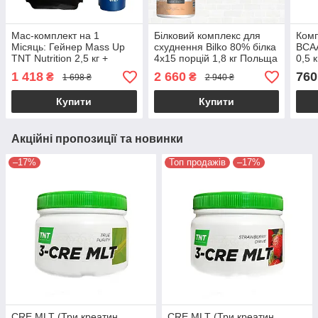
Мас-комплект на 1
Білковий комплекс для
Комп
Місяць: Гейнер Mass Up
схуднення Bilko 80% білка
ВСА
TNT Nutrition 2,5 кг +
4х15 порцій 1,8 кг Польща
0,5 
кардіопротектор Омега
Яблу
1 418
2 660
760
₴
₴
1 698 ₴
2 940 ₴
-3+ Шейкер!
Купити
Купити
Акційні пропозиції та новинки
–17%
Топ продажів
–17%
CRE MLT (Три креатин
CRE MLT (Три креатин