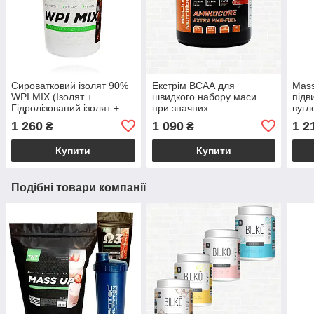
Сироватковий ізолят 90%
Екстрім ВСАА для
Mass
WPI MIX (Ізолят +
швидкого набору маси
підв
Гідролізований ізолят +
при значних
вугл
Казеїн), Польща 0,9 кг
навантаженнях Extra
Полу
1 260
1 090
1 2
₴
₴
HMB-FUEL AminocoreE
(BCAA 5:1:2), Німеччина,
Купити
Купити
0,5 кг
Подібні товари компанії