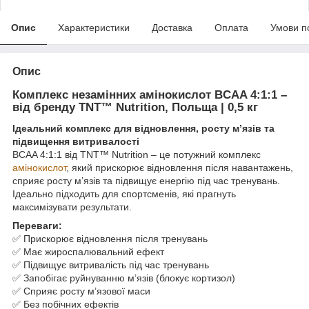
Опис
Характеристики
Доставка
Оплата
Умови п
Опис
Комплекс незамінних амінокислот BCAA 4:1:1 –
від бренду TNT™ Nutrition, Польща | 0,5 кг
Ідеальний комплекс для відновлення, росту м’язів та
підвищення витривалості
BCAA 4:1:1 від TNT™ Nutrition – це потужний комплекс
амінокислот
, який прискорює відновлення після навантажень,
сприяє росту м’язів та підвищує енергію під час тренувань.
Ідеально підходить для спортсменів, які прагнуть
максимізувати результати.
Переваги:
✅ Прискорює відновлення після тренувань
✅ Має жироспалювальний ефект
✅ Підвищує витривалість під час тренувань
✅ Запобігає руйнуванню м’язів (блокує кортизол)
✅ Сприяє росту м’язової маси
✅ Без побічних ефектів