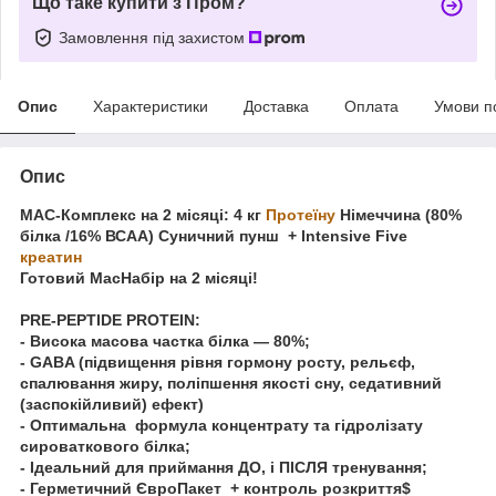
Що таке купити з Пром?
Замовлення під захистом
Опис
Характеристики
Доставка
Оплата
Умови п
Опис
МАС-Комплекс на 2 місяці: 4 кг
Протеїну
Німеччина (80%
білка /16% ВСАА)
Суничний пунш + Intensive Five
креатин
Готовий МасНабір на 2 місяці!
PRE-PEPTIDE PROTEIN:
- Висока масова частка білка — 80%;
- GABA (підвищення рівня гормону росту, рельєф,
спалювання жиру, поліпшення якості сну, седативний
(заспокійливий) ефект)
- Оптимальна формула концентрату та гідролізату
сироваткового білка;
- Ідеальний для приймання ДО, і ПІСЛЯ тренування;
- Герметичний ЄвроПакет + контроль розкриття$