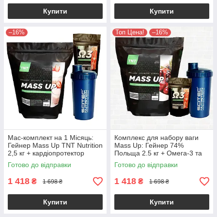
Купити
Купити
–16%
Топ Цена!
–16%
Мас-комплект на 1 Місяць:
Комплекc для набору ваги
Гейнер Mass Up TNT Nutrition
Mass Up: Гейнер 74%
2,5 кг + кардіопротектор
Польща 2.5 кг + Омега-3 та
Омега -3+ Шейкер!
Шейкер
Готово до відправки
Готово до відправки
1 418
1 418
₴
₴
1 698 ₴
1 698 ₴
Купити
Купити