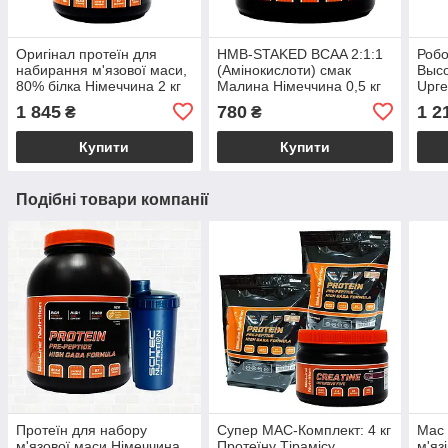
Оригінал протеїн для
HMB-STAKED BCAA 2:1:1
Робо
набирання м'язової маси,
(Амінокислоти) смак
Высо
80% білка Німеччина 2 кг
Малина Німеччина 0,5 кг
Upге
смак Морозиво Пломбір
Пол
1 845
780
1 2
₴
₴
Купити
Купити
Подібні товари компанії
Протеїн для набору
Супер МАС-Комплект: 4 кг
Мас 
м'язової маси Німеччина,
Протеїну Тірамісу
м'яз