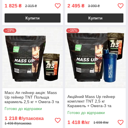
1 825
2 495
₴
₴
2 315 ₴
3 090 ₴
Купити
Купити
–19%
–16%
Масс Ап гейнер акція: Mass
Акційний Mass Up гейнер
Up гейнер TNT Польща
комплект TNT 2,5 кг
карамель 2,5 кг + Омега-3 та
Карамель + Омега-3 та
Шейкер
Готово до відправки
Шейкер!
Готово до відправки
1 218
₴/упаковка
1 418
₴/кг
1 698 ₴/кг
1 498 ₴/упаковка