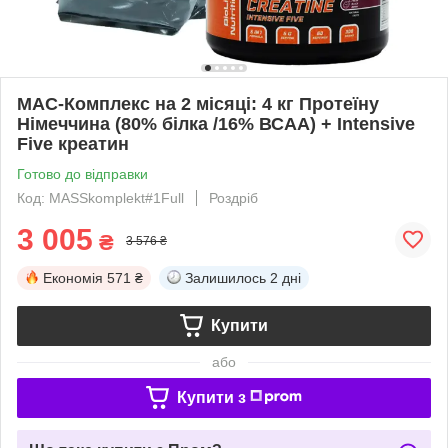
МАС-Комплекс на 2 місяці: 4 кг Протеїну
Німеччина (80% білка /16% ВСАА) + Intensive
Five креатин
Готово до відправки
Код: MASSkomplekt#1Full
Роздріб
3 005
₴
3 576 ₴
Економія
571 ₴
Залишилось
2 дні
Купити
або
Купити з