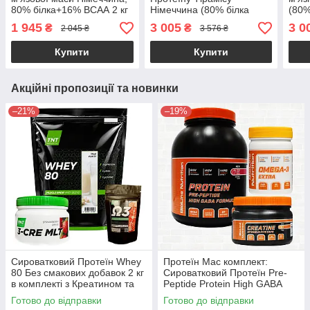
80% білка+16% ВСАА 2 кг
Німеччина (80% білка
(80%
карамель + Шейкер
/16% ВСАА) + Intensive
Манг
1 945
3 005
3 0
₴
₴
2 045 ₴
3 576 ₴
Five креатин в капсулах
креа
Купити
Купити
Акційні пропозиції та новинки
–21%
–19%
Сироватковий Протеїн Whey
Протеїн Мас комплект:
80 Без смакових добавок 2 кг
Сироватковий Протеїн Pre-
в комплекті з Креатином та
Peptide Protein High GABA
Омега 3 60 капсул у
Formula 80%, 2 кг + Креатин
Готово до відправки
Готово до відправки
подарунок!
та Омега-3 кардіопротектор