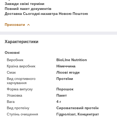
Завжди свіжі терміни
Повний пакет документів
Доставка Сьогодні-назавтра Новою Поштою
Приховати
Характеристики
Основні
Виробник
BioLIne Nutrition
Країна виробник
Німеччина
Смак
Лісові ягоди
Вид спортивного
Протеїни
харчування
Форма випуску
Порошок
Упаковка
Пакет
Вага
4 г
Вид протеїну
Сироватковий протеїн
Ступінь очищення
Гідролізат, Концентрат