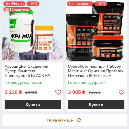
ТопФигура
–16%
Топ продажів
–16%
Подарунок
Ласощі Для Схуднення!
СуперКомплект для Набору
Супер Комплект:
Маси: 4 кг Оригінал Протеїну
Надпотужний BLACK FAT
Німеччина 80% білка +
BURNER + Шоколадний
Креатин!
Готово до відправки
Готово до відправки
Ізолят
2 230
3 005
₴
₴
2 670 ₴
3 576 ₴
Купити
Купити
Показати ще