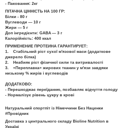
- Паковання: 2кг
ПІТАЧНА ЦІННІСТЬ НА 100 ГР:
Білки - 80 г
Вуглеводи — 10 г
Жири — 5 г
Доп інгредієнти: GABA — 3 г
Калорійність: 400 ккал
ПРИМЕНЕНИЕ ПРОТЕИНА ГАРАНТИРУЕТ:
1. Стабільний ріст сухої м'язової маси (додаткове
джерело білка)
2. Неабияк ріст фізичної сили та витривалості
3. «Переплавка» жирових тканин у м'язи завдяки
низькому % жирів і вуглеводів
ДОДАТКОВО:
- Перешкоджає переїданню, позбавляє відчуття голоду
- Нормалізує рівень цукру в крові
Натуральний спортпіт із Німеччини Без Наценки
#Провідник
Доставка з центрального складу Bioline Nutrition в
Україні