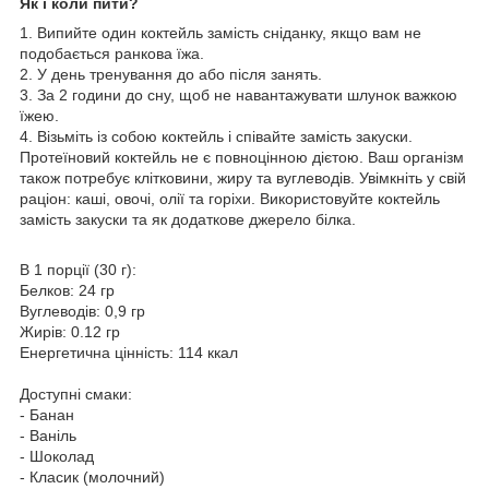
Як і коли пити?
1. Випийте один коктейль замість сніданку, якщо вам не
подобається ранкова їжа.
2. У день тренування до або після занять.
3. За 2 години до сну, щоб не навантажувати шлунок важкою
їжею.
4. Візьміть із собою коктейль і співайте замість закуски.
Протеїновий коктейль не є повноцінною дієтою. Ваш організм
також потребує клітковини, жиру та вуглеводів. Увімкніть у свій
раціон: каші, овочі, олії та горіхи. Використовуйте коктейль
замість закуски та як додаткове джерело білка.
В 1 порції (30 г):
Белков: 24 гр
Вуглеводів: 0,9 гр
Жирів: 0.12 гр
Енергетична цінність: 114 ккал
Доступні смаки:
- Банан
- Ваніль
- Шоколад
- Класик (молочний)