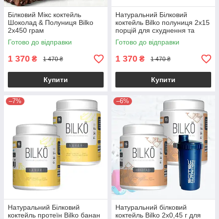
Білковий Мікс коктейль
Натуральний Білковий
Шоколад & Полуниця Bilko
коктейль Bilko полуниця 2х15
2х450 грам
порцій для схуднення та
заміни харчування
Готово до відправки
Готово до відправки
1 370
1 370
₴
₴
1 470 ₴
1 470 ₴
Купити
Купити
–7%
–6%
Натуральний Білковий
Натуральний білковий
коктейль протеїн Bilko банан
коктейль Bilko 2х0,45 г для