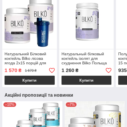
Натуральний Білковий
Натуральный білковый
Полу
коктейль Bilko лісова
коктейль ізолят для
кокт
ягода 2х15 порцій для
схуднення Bilko Польща
15 п
схуднення та заміни
0,9 кг 30 порцій
1 570
1 260
935
₴
₴
1 670 ₴
харчування + Шейкер
Купити
Купити
Акційні пропозиції та новинки
–10%
–7%