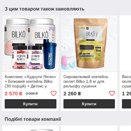
З цим товаром також замовляють
Комплекс «Худнути Легко»
Сироватковий коктейль
Висо
+ Білковий коктейль Bilko
ізолят Bilko 1,8 кг для
ізол
(30 порцій) + Детокс у
рельєфу сушіння
суші
подарунок та Шейкер
схуднення
Bilk
2 570
2 260
1 2
₴
₴
3 000 ₴
Купити
Купити
Подібні товари компанії