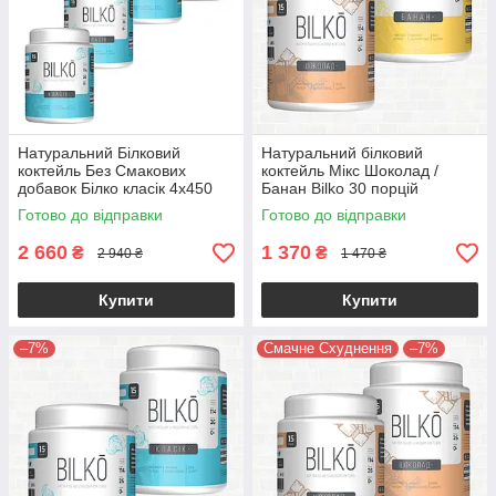
Натуральний Білковий
Натуральний білковий
коктейль Без Смакових
коктейль Мікс Шоколад /
добавок Білко класік 4х450
Банан Bilko 30 порцій
грам
Готово до відправки
Готово до відправки
2 660
1 370
₴
₴
2 940 ₴
1 470 ₴
Купити
Купити
–7%
Смачне Схуднення
–7%