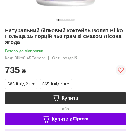
Натуральний білковый коктейль Ізолят Bilko
Польща 15 порцій 450 грам зі смаком Лісова
ягода
Готово до відправки
Код: Bilko0,45Forrest
Опт і роздріб
735
₴
685 ₴
від 2 шт.
665 ₴
від 4 шт.
Купити
або
Купити з