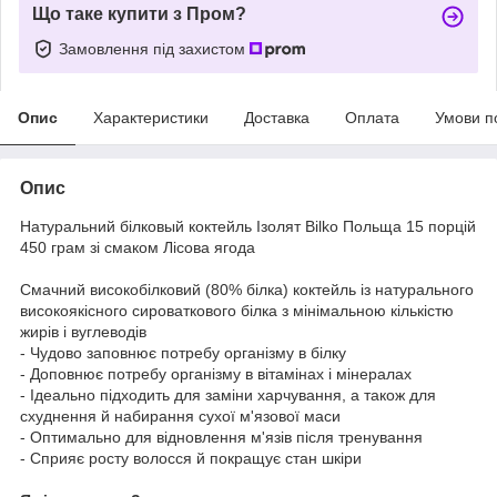
Що таке купити з Пром?
Замовлення під захистом
Опис
Характеристики
Доставка
Оплата
Умови п
Опис
Натуральний білковый коктейль Ізолят Bilko Польща 15 порцій
450 грам зі смаком Лісова ягода
Смачний високобілковий (80% білка) коктейль із натурального
високоякісного сироваткового білка з мінімальною кількістю
жирів і вуглеводів
- Чудово заповнює потребу організму в білку
- Доповнює потребу організму в вітамінах і мінералах
- Ідеально підходить для заміни харчування, а також для
схуднення й набирання сухої м'язової маси
- Оптимально для відновлення м'язів після тренування
- Сприяє росту волосся й покращує стан шкіри