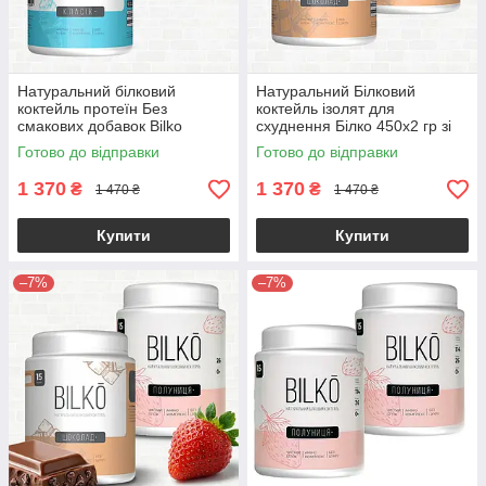
Натуральний білковий
Натуральний Білковий
коктейль протеїн Без
коктейль ізолят для
смакових добавок Bilko
схуднення Білко 450х2 гр зі
2х0.45 30 порцій по 30 г
смаком шоколаду
Готово до відправки
Готово до відправки
1 370
1 370
₴
₴
1 470 ₴
1 470 ₴
Купити
Купити
–7%
–7%