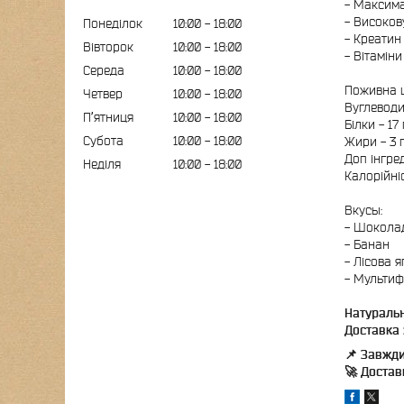
- Максима
- Високов
Понеділок
10:00
18:00
- Креатин
Вівторок
10:00
18:00
- Вітаміни 
Середа
10:00
18:00
Поживна ці
Четвер
10:00
18:00
Вуглеводи
Пʼятниця
10:00
18:00
Білки - 17
Субота
10:00
18:00
Жири - 3 
Доп інгред
Неділя
10:00
18:00
Калорійніс
Вкусы:
- Шокола
- Банан
- Лісова 
- Мультиф
Натураль
Доставка 
📌 Завжди
🚀 Доста