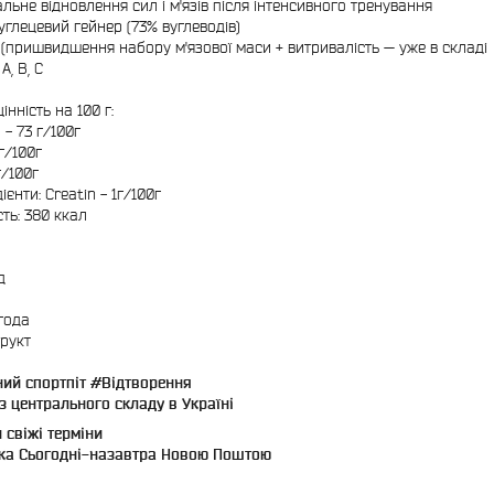
льне відновлення сил і м'язів після інтенсивного тренування
углецевий гейнер (73% вуглеводів)
 (пришвидшення набору м'язової маси + витривалість — уже в складі
А, В, С
нність на 100 г:
 - 73 г/100г
 г/100г
г/100г
ієнти: Creatin - 1г/100г
ть: 380 ккал
д
ягода
рукт
ний спортпіт #Відтворення
з центрального складу в Україні
 свіжі терміни
вка Сьогодні-назавтра Новою Поштою