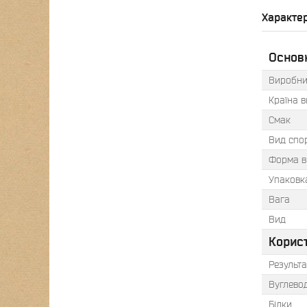
Характе
Основ
Виробни
Країна 
Смак
Вид спо
Форма в
Упаковк
Вага
Вид
Корис
Результа
Вуглево
Білки