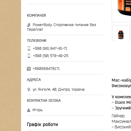
PowerBody: Спортивное питание Без
Переплат
+380 (96) 847-81-71
+380 (50) 578-49-25
+380968478171
Мас-набір
Високовуг
ул. Янгеля, 40, Дніпро, Україна
У комплект
- Giant M
- Зручний
Игорь
Гейнер:
Максималь
Графік роботи
- Високий