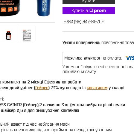
Купити
Купити з
+380 (96) 847-81-71
повернення това
У компанії підключені електронні пл
покидаючи сайту.
 комплект на 2 місяці Ефективної роботи
леводний gainer (
Гейнер
) 73% вуглеводів із
креатином
у складі
і:
ASS GAINER (Гейнер),2 пачки по 3 кг (можна вибрати різні смаки
 шейкер 0,6 л для змішування коктейлю
ний ефект під час набирання маси
 рівень енергетики під час приймання перед тренуванням