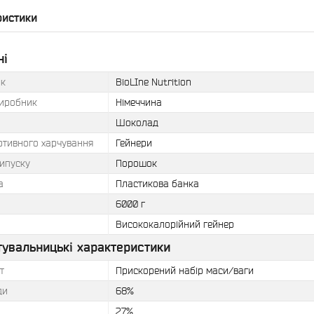
ристики
ні
к
BioLIne Nutrition
виробник
Німеччина
Шоколад
ртивного харчування
Гейнери
ипуску
Порошок
а
Пластикова банка
6000 г
Висококалорійний гейнер
тувальницькі характеристики
т
Прискорений набір маси/ваги
ди
68%
27%