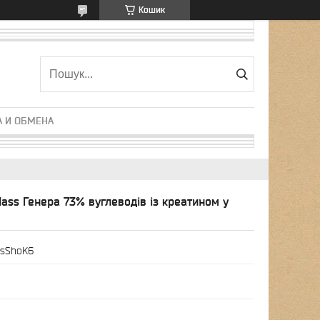
Кошик
А И ОБМЕНА
Mass Генера 73% вуглеводів із креатином у
ssShoK6